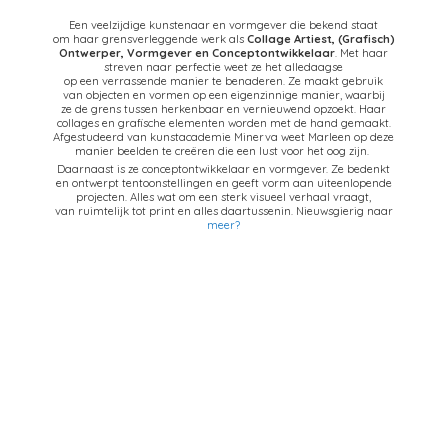
Een veelzijdige kunstenaar en vormgever die bekend staat
om haar grensverleggende werk als
Collage Artiest,
(Grafisch)
Ontwerper, Vormgever en Conceptontwikkelaar
. Met haar
streven naar perfectie weet ze het alledaagse
op een verrassende manier te benaderen. Ze maakt gebruik
van objecten en vormen op een eigenzinnige manier, waarbij
ze de grens tussen herkenbaar en vernieuwend opzoekt. Haar
collages en grafische elementen worden met de hand gemaakt.
Afgestudeerd van kunstacademie Minerva weet Marleen op deze
manier beelden te creëren die een lust voor het oog zijn.
Daarnaast is ze conceptontwikkelaar en vormgever. Ze bedenkt
en ontwerpt tentoonstellingen en geeft vorm aan uiteenlopende
projecten. Alles wat om een sterk visueel verhaal vraagt,
van ruimtelijk tot print en alles daartussenin. Nieuwsgierig naar
meer?