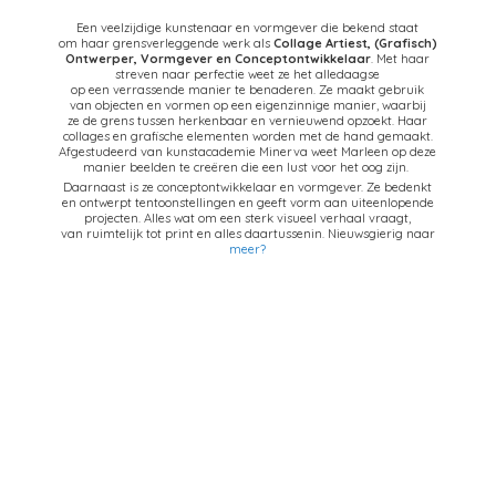
Een veelzijdige kunstenaar en vormgever die bekend staat
om haar grensverleggende werk als
Collage Artiest,
(Grafisch)
Ontwerper, Vormgever en Conceptontwikkelaar
. Met haar
streven naar perfectie weet ze het alledaagse
op een verrassende manier te benaderen. Ze maakt gebruik
van objecten en vormen op een eigenzinnige manier, waarbij
ze de grens tussen herkenbaar en vernieuwend opzoekt. Haar
collages en grafische elementen worden met de hand gemaakt.
Afgestudeerd van kunstacademie Minerva weet Marleen op deze
manier beelden te creëren die een lust voor het oog zijn.
Daarnaast is ze conceptontwikkelaar en vormgever. Ze bedenkt
en ontwerpt tentoonstellingen en geeft vorm aan uiteenlopende
projecten. Alles wat om een sterk visueel verhaal vraagt,
van ruimtelijk tot print en alles daartussenin. Nieuwsgierig naar
meer?