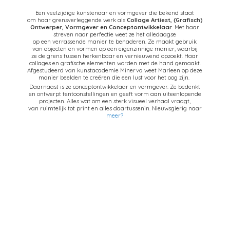
Een veelzijdige kunstenaar en vormgever die bekend staat
om haar grensverleggende werk als
Collage Artiest,
(Grafisch)
Ontwerper, Vormgever en Conceptontwikkelaar
. Met haar
streven naar perfectie weet ze het alledaagse
op een verrassende manier te benaderen. Ze maakt gebruik
van objecten en vormen op een eigenzinnige manier, waarbij
ze de grens tussen herkenbaar en vernieuwend opzoekt. Haar
collages en grafische elementen worden met de hand gemaakt.
Afgestudeerd van kunstacademie Minerva weet Marleen op deze
manier beelden te creëren die een lust voor het oog zijn.
Daarnaast is ze conceptontwikkelaar en vormgever. Ze bedenkt
en ontwerpt tentoonstellingen en geeft vorm aan uiteenlopende
projecten. Alles wat om een sterk visueel verhaal vraagt,
van ruimtelijk tot print en alles daartussenin. Nieuwsgierig naar
meer?