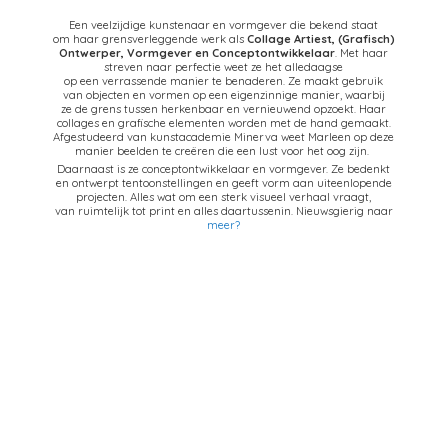
Een veelzijdige kunstenaar en vormgever die bekend staat
om haar grensverleggende werk als
Collage Artiest,
(Grafisch)
Ontwerper, Vormgever en Conceptontwikkelaar
. Met haar
streven naar perfectie weet ze het alledaagse
op een verrassende manier te benaderen. Ze maakt gebruik
van objecten en vormen op een eigenzinnige manier, waarbij
ze de grens tussen herkenbaar en vernieuwend opzoekt. Haar
collages en grafische elementen worden met de hand gemaakt.
Afgestudeerd van kunstacademie Minerva weet Marleen op deze
manier beelden te creëren die een lust voor het oog zijn.
Daarnaast is ze conceptontwikkelaar en vormgever. Ze bedenkt
en ontwerpt tentoonstellingen en geeft vorm aan uiteenlopende
projecten. Alles wat om een sterk visueel verhaal vraagt,
van ruimtelijk tot print en alles daartussenin. Nieuwsgierig naar
meer?