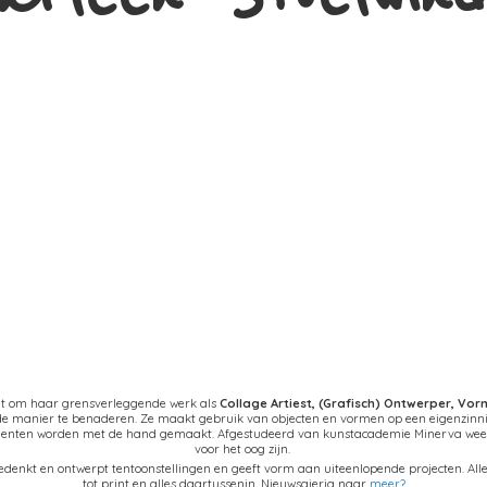
at om haar grensverleggende werk als
Collage Artiest,
(Grafisch) Ontwerper, Vo
nde manier te benaderen. Ze maakt gebruik van objecten en vormen op een eigenzinn
ementen worden met de hand gemaakt. Afgestudeerd van kunstacademie Minerva weet 
voor het oog zijn.
denkt en ontwerpt tentoonstellingen en geeft vorm aan uiteenlopende projecten. Alles
tot print en alles daartussenin. Nieuwsgierig naar
meer?