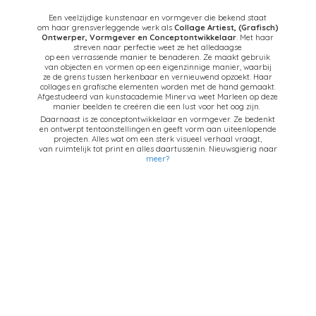
Een veelzijdige kunstenaar en vormgever die bekend staat
om haar grensverleggende werk als
Collage Artiest,
(Grafisch)
Ontwerper, Vormgever en Conceptontwikkelaar
. Met haar
streven naar perfectie weet ze het alledaagse
op een verrassende manier te benaderen. Ze maakt gebruik
van objecten en vormen op een eigenzinnige manier, waarbij
ze de grens tussen herkenbaar en vernieuwend opzoekt. Haar
collages en grafische elementen worden met de hand gemaakt.
Afgestudeerd van kunstacademie Minerva weet Marleen op deze
manier beelden te creëren die een lust voor het oog zijn.
Daarnaast is ze conceptontwikkelaar en vormgever. Ze bedenkt
en ontwerpt tentoonstellingen en geeft vorm aan uiteenlopende
projecten. Alles wat om een sterk visueel verhaal vraagt,
van ruimtelijk tot print en alles daartussenin. Nieuwsgierig naar
meer?