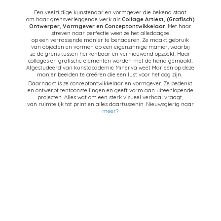
Een veelzijdige kunstenaar en vormgever die bekend staat
om haar grensverleggende werk als
Collage Artiest,
(Grafisch)
Ontwerper, Vormgever en Conceptontwikkelaar
. Met haar
streven naar perfectie weet ze het alledaagse
op een verrassende manier te benaderen. Ze maakt gebruik
van objecten en vormen op een eigenzinnige manier, waarbij
ze de grens tussen herkenbaar en vernieuwend opzoekt. Haar
collages en grafische elementen worden met de hand gemaakt.
Afgestudeerd van kunstacademie Minerva weet Marleen op deze
manier beelden te creëren die een lust voor het oog zijn.
Daarnaast is ze conceptontwikkelaar en vormgever. Ze bedenkt
en ontwerpt tentoonstellingen en geeft vorm aan uiteenlopende
projecten. Alles wat om een sterk visueel verhaal vraagt,
van ruimtelijk tot print en alles daartussenin. Nieuwsgierig naar
meer?