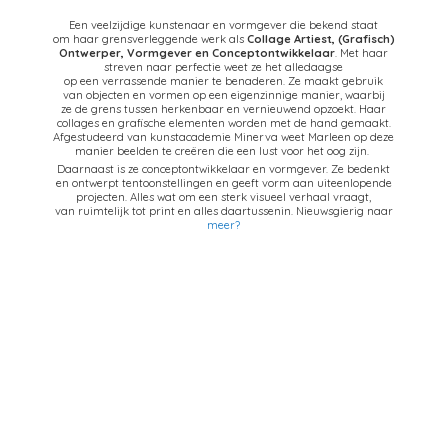
Een veelzijdige kunstenaar en vormgever die bekend staat
om haar grensverleggende werk als
Collage Artiest,
(Grafisch)
Ontwerper, Vormgever en Conceptontwikkelaar
. Met haar
streven naar perfectie weet ze het alledaagse
op een verrassende manier te benaderen. Ze maakt gebruik
van objecten en vormen op een eigenzinnige manier, waarbij
ze de grens tussen herkenbaar en vernieuwend opzoekt. Haar
collages en grafische elementen worden met de hand gemaakt.
Afgestudeerd van kunstacademie Minerva weet Marleen op deze
manier beelden te creëren die een lust voor het oog zijn.
Daarnaast is ze conceptontwikkelaar en vormgever. Ze bedenkt
en ontwerpt tentoonstellingen en geeft vorm aan uiteenlopende
projecten. Alles wat om een sterk visueel verhaal vraagt,
van ruimtelijk tot print en alles daartussenin. Nieuwsgierig naar
meer?