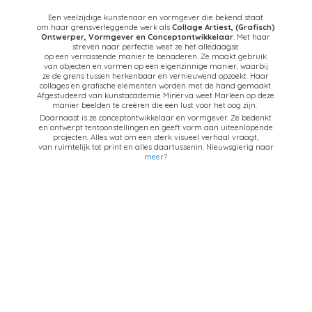
Een veelzijdige kunstenaar en vormgever die bekend staat
om haar grensverleggende werk als
Collage Artiest,
(Grafisch)
Ontwerper, Vormgever en Conceptontwikkelaar
. Met haar
streven naar perfectie weet ze het alledaagse
op een verrassende manier te benaderen. Ze maakt gebruik
van objecten en vormen op een eigenzinnige manier, waarbij
ze de grens tussen herkenbaar en vernieuwend opzoekt. Haar
collages en grafische elementen worden met de hand gemaakt.
Afgestudeerd van kunstacademie Minerva weet Marleen op deze
manier beelden te creëren die een lust voor het oog zijn.
Daarnaast is ze conceptontwikkelaar en vormgever. Ze bedenkt
en ontwerpt tentoonstellingen en geeft vorm aan uiteenlopende
projecten. Alles wat om een sterk visueel verhaal vraagt,
van ruimtelijk tot print en alles daartussenin. Nieuwsgierig naar
meer?