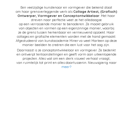
Een veelzijdige kunstenaar en vormgever die bekend staat
om haar grensverleggende werk als
Collage Artiest,
(Grafisch)
Ontwerper, Vormgever en Conceptontwikkelaar
. Met haar
streven naar perfectie weet ze het alledaagse
op een verrassende manier te benaderen. Ze maakt gebruik
van objecten en vormen op een eigenzinnige manier, waarbij
ze de grens tussen herkenbaar en vernieuwend opzoekt. Haar
collages en grafische elementen worden met de hand gemaakt.
Afgestudeerd van kunstacademie Minerva weet Marleen op deze
manier beelden te creëren die een lust voor het oog zijn.
Daarnaast is ze conceptontwikkelaar en vormgever. Ze bedenkt
en ontwerpt tentoonstellingen en geeft vorm aan uiteenlopende
projecten. Alles wat om een sterk visueel verhaal vraagt,
van ruimtelijk tot print en alles daartussenin. Nieuwsgierig naar
meer?