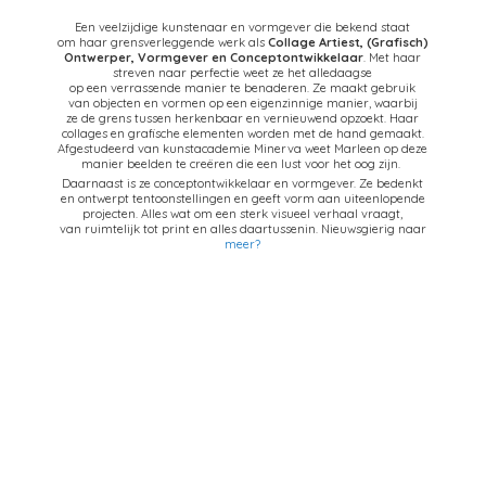
Een veelzijdige kunstenaar en vormgever die bekend staat
om haar grensverleggende werk als
Collage Artiest,
(Grafisch)
Ontwerper, Vormgever en Conceptontwikkelaar
. Met haar
streven naar perfectie weet ze het alledaagse
op een verrassende manier te benaderen. Ze maakt gebruik
van objecten en vormen op een eigenzinnige manier, waarbij
ze de grens tussen herkenbaar en vernieuwend opzoekt. Haar
collages en grafische elementen worden met de hand gemaakt.
Afgestudeerd van kunstacademie Minerva weet Marleen op deze
manier beelden te creëren die een lust voor het oog zijn.
Daarnaast is ze conceptontwikkelaar en vormgever. Ze bedenkt
en ontwerpt tentoonstellingen en geeft vorm aan uiteenlopende
projecten. Alles wat om een sterk visueel verhaal vraagt,
van ruimtelijk tot print en alles daartussenin. Nieuwsgierig naar
meer?