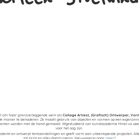
at om haar grensverleggende werk als
Collage Artiest,
(Grafisch) Ontwerper, Vo
nde manier te benaderen. Ze maakt gebruik van objecten en vormen op een eigenzinn
ementen worden met de hand gemaakt. Afgestudeerd van kunstacademie Minerva weet 
voor het oog zijn.
denkt en ontwerpt tentoonstellingen en geeft vorm aan uiteenlopende projecten. Alles
tot print en alles daartussenin. Nieuwsgierig naar
meer?