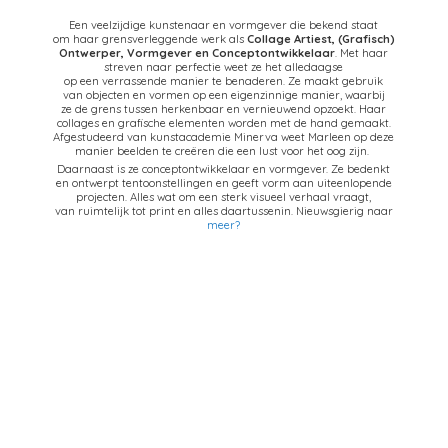
Een veelzijdige kunstenaar en vormgever die bekend staat
om haar grensverleggende werk als
Collage Artiest,
(Grafisch)
Ontwerper, Vormgever en Conceptontwikkelaar
. Met haar
streven naar perfectie weet ze het alledaagse
op een verrassende manier te benaderen. Ze maakt gebruik
van objecten en vormen op een eigenzinnige manier, waarbij
ze de grens tussen herkenbaar en vernieuwend opzoekt. Haar
collages en grafische elementen worden met de hand gemaakt.
Afgestudeerd van kunstacademie Minerva weet Marleen op deze
manier beelden te creëren die een lust voor het oog zijn.
Daarnaast is ze conceptontwikkelaar en vormgever. Ze bedenkt
en ontwerpt tentoonstellingen en geeft vorm aan uiteenlopende
projecten. Alles wat om een sterk visueel verhaal vraagt,
van ruimtelijk tot print en alles daartussenin. Nieuwsgierig naar
meer?