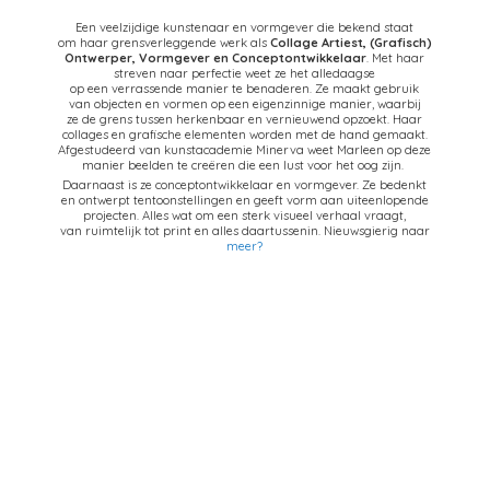
Een veelzijdige kunstenaar en vormgever die bekend staat
om haar grensverleggende werk als
Collage Artiest,
(Grafisch)
Ontwerper, Vormgever en Conceptontwikkelaar
. Met haar
streven naar perfectie weet ze het alledaagse
op een verrassende manier te benaderen. Ze maakt gebruik
van objecten en vormen op een eigenzinnige manier, waarbij
ze de grens tussen herkenbaar en vernieuwend opzoekt. Haar
collages en grafische elementen worden met de hand gemaakt.
Afgestudeerd van kunstacademie Minerva weet Marleen op deze
manier beelden te creëren die een lust voor het oog zijn.
Daarnaast is ze conceptontwikkelaar en vormgever. Ze bedenkt
en ontwerpt tentoonstellingen en geeft vorm aan uiteenlopende
projecten. Alles wat om een sterk visueel verhaal vraagt,
van ruimtelijk tot print en alles daartussenin. Nieuwsgierig naar
meer?