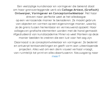
Een veelzijdige kunstenaar en vormgever die bekend staat
om haar grensverleggende werk als
Collage Artiest,
(Grafisch)
Ontwerper, Vormgever en Conceptontwikkelaar
. Met haar
streven naar perfectie weet ze het alledaagse
op een verrassende manier te benaderen. Ze maakt gebruik
van objecten en vormen op een eigenzinnige manier, waarbij
ze de grens tussen herkenbaar en vernieuwend opzoekt. Haar
collages en grafische elementen worden met de hand gemaakt.
Afgestudeerd van kunstacademie Minerva weet Marleen op deze
manier beelden te creëren die een lust voor het oog zijn.
Daarnaast is ze conceptontwikkelaar en vormgever. Ze bedenkt
en ontwerpt tentoonstellingen en geeft vorm aan uiteenlopende
projecten. Alles wat om een sterk visueel verhaal vraagt,
van ruimtelijk tot print en alles daartussenin. Nieuwsgierig naar
meer?