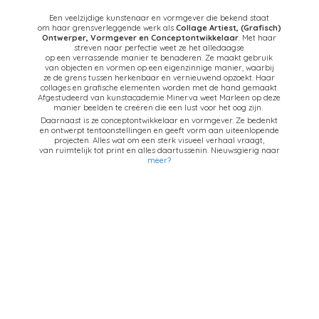
Een veelzijdige kunstenaar en vormgever die bekend staat
om haar grensverleggende werk als
Collage Artiest,
(Grafisch)
Ontwerper, Vormgever en Conceptontwikkelaar
. Met haar
streven naar perfectie weet ze het alledaagse
op een verrassende manier te benaderen. Ze maakt gebruik
van objecten en vormen op een eigenzinnige manier, waarbij
ze de grens tussen herkenbaar en vernieuwend opzoekt. Haar
collages en grafische elementen worden met de hand gemaakt.
Afgestudeerd van kunstacademie Minerva weet Marleen op deze
manier beelden te creëren die een lust voor het oog zijn.
Daarnaast is ze conceptontwikkelaar en vormgever. Ze bedenkt
en ontwerpt tentoonstellingen en geeft vorm aan uiteenlopende
projecten. Alles wat om een sterk visueel verhaal vraagt,
van ruimtelijk tot print en alles daartussenin. Nieuwsgierig naar
meer?