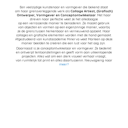
Een veelzijdige kunstenaar en vormgever die bekend staat
om haar grensverleggende werk als
Collage Artiest,
(Grafisch)
Ontwerper, Vormgever en Conceptontwikkelaar
. Met haar
streven naar perfectie weet ze het alledaagse
op een verrassende manier te benaderen. Ze maakt gebruik
van objecten en vormen op een eigenzinnige manier, waarbij
ze de grens tussen herkenbaar en vernieuwend opzoekt. Haar
collages en grafische elementen worden met de hand gemaakt.
Afgestudeerd van kunstacademie Minerva weet Marleen op deze
manier beelden te creëren die een lust voor het oog zijn.
Daarnaast is ze conceptontwikkelaar en vormgever. Ze bedenkt
en ontwerpt tentoonstellingen en geeft vorm aan uiteenlopende
projecten. Alles wat om een sterk visueel verhaal vraagt,
van ruimtelijk tot print en alles daartussenin. Nieuwsgierig naar
meer?