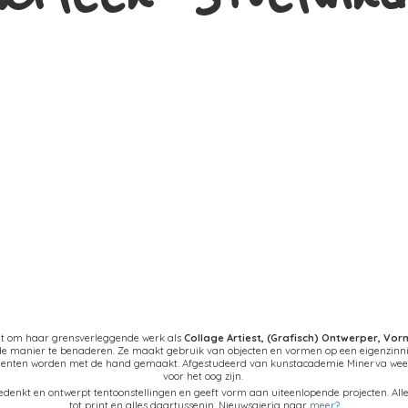
at om haar grensverleggende werk als
Collage Artiest,
(Grafisch) Ontwerper, Vo
nde manier te benaderen. Ze maakt gebruik van objecten en vormen op een eigenzinn
ementen worden met de hand gemaakt. Afgestudeerd van kunstacademie Minerva weet 
voor het oog zijn.
denkt en ontwerpt tentoonstellingen en geeft vorm aan uiteenlopende projecten. Alles
tot print en alles daartussenin. Nieuwsgierig naar
meer?