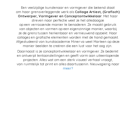
Een veelzijdige kunstenaar en vormgever die bekend staat
om haar grensverleggende werk als
Collage Artiest,
(Grafisch)
Ontwerper, Vormgever en Conceptontwikkelaar
. Met haar
streven naar perfectie weet ze het alledaagse
op een verrassende manier te benaderen. Ze maakt gebruik
van objecten en vormen op een eigenzinnige manier, waarbij
ze de grens tussen herkenbaar en vernieuwend opzoekt. Haar
collages en grafische elementen worden met de hand gemaakt.
Afgestudeerd van kunstacademie Minerva weet Marleen op deze
manier beelden te creëren die een lust voor het oog zijn.
Daarnaast is ze conceptontwikkelaar en vormgever. Ze bedenkt
en ontwerpt tentoonstellingen en geeft vorm aan uiteenlopende
projecten. Alles wat om een sterk visueel verhaal vraagt,
van ruimtelijk tot print en alles daartussenin. Nieuwsgierig naar
meer?