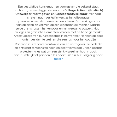
Een veelzijdige kunstenaar en vormgever die bekend staat
om haar grensverleggende werk als
Collage Artiest,
(Grafisch)
Ontwerper, Vormgever en Conceptontwikkelaar
. Met haar
streven naar perfectie weet ze het alledaagse
op een verrassende manier te benaderen. Ze maakt gebruik
van objecten en vormen op een eigenzinnige manier, waarbij
ze de grens tussen herkenbaar en vernieuwend opzoekt. Haar
collages en grafische elementen worden met de hand gemaakt.
Afgestudeerd van kunstacademie Minerva weet Marleen op deze
manier beelden te creëren die een lust voor het oog zijn.
Daarnaast is ze conceptontwikkelaar en vormgever. Ze bedenkt
en ontwerpt tentoonstellingen en geeft vorm aan uiteenlopende
projecten. Alles wat om een sterk visueel verhaal vraagt,
van ruimtelijk tot print en alles daartussenin. Nieuwsgierig naar
meer?