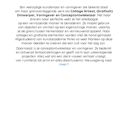
Een veelzijdige kunstenaar en vormgever die bekend staat
om haar grensverleggende werk als
Collage Artiest,
(Grafisch)
Ontwerper, Vormgever en Conceptontwikkelaar
. Met haar
streven naar perfectie weet ze het alledaagse
op een verrassende manier te benaderen. Ze maakt gebruik
van objecten en vormen op een eigenzinnige manier, waarbij
ze de grens tussen herkenbaar en vernieuwend opzoekt. Haar
collages en grafische elementen worden met de hand gemaakt.
Afgestudeerd van kunstacademie Minerva weet Marleen op deze
manier beelden te creëren die een lust voor het oog zijn.
Daarnaast is ze conceptontwikkelaar en vormgever. Ze bedenkt
en ontwerpt tentoonstellingen en geeft vorm aan uiteenlopende
projecten. Alles wat om een sterk visueel verhaal vraagt,
van ruimtelijk tot print en alles daartussenin. Nieuwsgierig naar
meer?