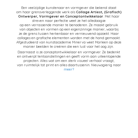
Een veelzijdige kunstenaar en vormgever die bekend staat
om haar grensverleggende werk als
Collage Artiest,
(Grafisch)
Ontwerper, Vormgever en Conceptontwikkelaar
. Met haar
streven naar perfectie weet ze het alledaagse
op een verrassende manier te benaderen. Ze maakt gebruik
van objecten en vormen op een eigenzinnige manier, waarbij
ze de grens tussen herkenbaar en vernieuwend opzoekt. Haar
collages en grafische elementen worden met de hand gemaakt.
Afgestudeerd van kunstacademie Minerva weet Marleen op deze
manier beelden te creëren die een lust voor het oog zijn.
Daarnaast is ze conceptontwikkelaar en vormgever. Ze bedenkt
en ontwerpt tentoonstellingen en geeft vorm aan uiteenlopende
projecten. Alles wat om een sterk visueel verhaal vraagt,
van ruimtelijk tot print en alles daartussenin. Nieuwsgierig naar
meer?