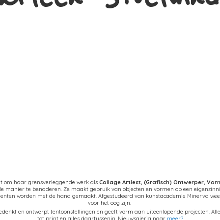
at om haar grensverleggende werk als
Collage Artiest,
(Grafisch) Ontwerper, Vo
nde manier te benaderen. Ze maakt gebruik van objecten en vormen op een eigenzinn
ementen worden met de hand gemaakt. Afgestudeerd van kunstacademie Minerva weet 
voor het oog zijn.
denkt en ontwerpt tentoonstellingen en geeft vorm aan uiteenlopende projecten. Alles
tot print en alles daartussenin. Nieuwsgierig naar
meer?