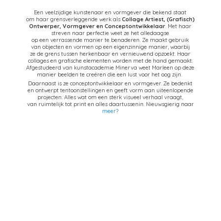
Een veelzijdige kunstenaar en vormgever die bekend staat
om haar grensverleggende werk als
Collage Artiest,
(Grafisch)
Ontwerper, Vormgever en Conceptontwikkelaar
. Met haar
streven naar perfectie weet ze het alledaagse
op een verrassende manier te benaderen. Ze maakt gebruik
van objecten en vormen op een eigenzinnige manier, waarbij
ze de grens tussen herkenbaar en vernieuwend opzoekt. Haar
collages en grafische elementen worden met de hand gemaakt.
Afgestudeerd van kunstacademie Minerva weet Marleen op deze
manier beelden te creëren die een lust voor het oog zijn.
Daarnaast is ze conceptontwikkelaar en vormgever. Ze bedenkt
en ontwerpt tentoonstellingen en geeft vorm aan uiteenlopende
projecten. Alles wat om een sterk visueel verhaal vraagt,
van ruimtelijk tot print en alles daartussenin. Nieuwsgierig naar
meer?