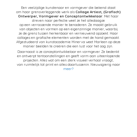
Een veelzijdige kunstenaar en vormgever die bekend staat
om haar grensverleggende werk als
Collage Artiest,
(Grafisch)
Ontwerper, Vormgever en Conceptontwikkelaar
. Met haar
streven naar perfectie weet ze het alledaagse
op een verrassende manier te benaderen. Ze maakt gebruik
van objecten en vormen op een eigenzinnige manier, waarbij
ze de grens tussen herkenbaar en vernieuwend opzoekt. Haar
collages en grafische elementen worden met de hand gemaakt.
Afgestudeerd van kunstacademie Minerva weet Marleen op deze
manier beelden te creëren die een lust voor het oog zijn.
Daarnaast is ze conceptontwikkelaar en vormgever. Ze bedenkt
en ontwerpt tentoonstellingen en geeft vorm aan uiteenlopende
projecten. Alles wat om een sterk visueel verhaal vraagt,
van ruimtelijk tot print en alles daartussenin. Nieuwsgierig naar
meer?