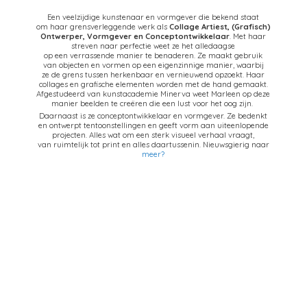
Een veelzijdige kunstenaar en vormgever die bekend staat
om haar grensverleggende werk als
Collage Artiest,
(Grafisch)
Ontwerper, Vormgever en Conceptontwikkelaar
. Met haar
streven naar perfectie weet ze het alledaagse
op een verrassende manier te benaderen. Ze maakt gebruik
van objecten en vormen op een eigenzinnige manier, waarbij
ze de grens tussen herkenbaar en vernieuwend opzoekt. Haar
collages en grafische elementen worden met de hand gemaakt.
Afgestudeerd van kunstacademie Minerva weet Marleen op deze
manier beelden te creëren die een lust voor het oog zijn.
Daarnaast is ze conceptontwikkelaar en vormgever. Ze bedenkt
en ontwerpt tentoonstellingen en geeft vorm aan uiteenlopende
projecten. Alles wat om een sterk visueel verhaal vraagt,
van ruimtelijk tot print en alles daartussenin. Nieuwsgierig naar
meer?