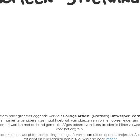
at om haar grensverleggende werk als
Collage Artiest,
(Grafisch) Ontwerper, Vo
nde manier te benaderen. Ze maakt gebruik van objecten en vormen op een eigenzinn
ementen worden met de hand gemaakt. Afgestudeerd van kunstacademie Minerva weet 
voor het oog zijn.
denkt en ontwerpt tentoonstellingen en geeft vorm aan uiteenlopende projecten. Alles
tot print en alles daartussenin. Nieuwsgierig naar
meer?