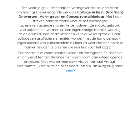
Een veelzijdige kunstenaar en vormgever die bekend staat
om haar grensverleggende werk als
Collage Artiest,
(Grafisch)
Ontwerper, Vormgever en Conceptontwikkelaar
. Met haar
streven naar perfectie weet ze het alledaagse
op een verrassende manier te benaderen. Ze maakt gebruik
van objecten en vormen op een eigenzinnige manier, waarbij
ze de grens tussen herkenbaar en vernieuwend opzoekt. Haar
collages en grafische elementen worden met de hand gemaakt.
Afgestudeerd van kunstacademie Minerva weet Marleen op deze
manier beelden te creëren die een lust voor het oog zijn.
Daarnaast is ze conceptontwikkelaar en vormgever. Ze bedenkt
en ontwerpt tentoonstellingen en geeft vorm aan uiteenlopende
projecten. Alles wat om een sterk visueel verhaal vraagt,
van ruimtelijk tot print en alles daartussenin. Nieuwsgierig naar
meer?