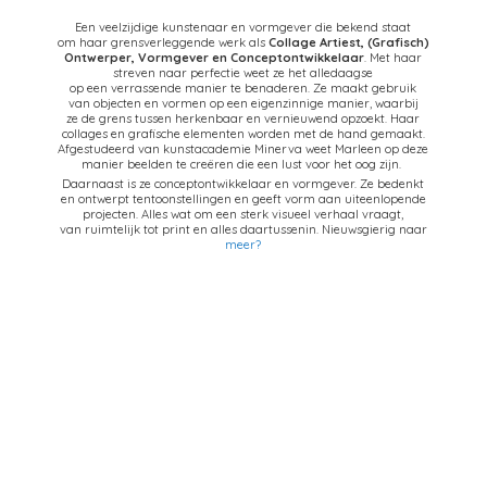
Een veelzijdige kunstenaar en vormgever die bekend staat
om haar grensverleggende werk als
Collage Artiest,
(Grafisch)
Ontwerper, Vormgever en Conceptontwikkelaar
. Met haar
streven naar perfectie weet ze het alledaagse
op een verrassende manier te benaderen. Ze maakt gebruik
van objecten en vormen op een eigenzinnige manier, waarbij
ze de grens tussen herkenbaar en vernieuwend opzoekt. Haar
collages en grafische elementen worden met de hand gemaakt.
Afgestudeerd van kunstacademie Minerva weet Marleen op deze
manier beelden te creëren die een lust voor het oog zijn.
Daarnaast is ze conceptontwikkelaar en vormgever. Ze bedenkt
en ontwerpt tentoonstellingen en geeft vorm aan uiteenlopende
projecten. Alles wat om een sterk visueel verhaal vraagt,
van ruimtelijk tot print en alles daartussenin. Nieuwsgierig naar
meer?